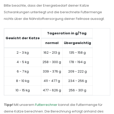
Bitte beachte, dass der Energiebedarf deiner Katze
Schwankungen unterliegt und die berechnete Futtermenge
nichts über die Nährstoffversorgung deiner Fellnase aussagt.
Tagesration in g/Tag
Gewicht der Katze
normal
übergewichtig
2 - 3 kg
162 - 213 g
135 - 158 g
4 - 5 kg
258 - 300 g
178 - 194 g
6 - 7 kg
339 - 376 g
209 - 222 g
8 - 10 kg
411 - 477 g
234 - 256 g
10 - 15 kg
477 - 626 g
256 - 301 g
Tipp!
Mit unserem
Futterrechner
kannst die Futtermenge für
deine Katze berechnen. Die Berechnung erfolgt anhand des