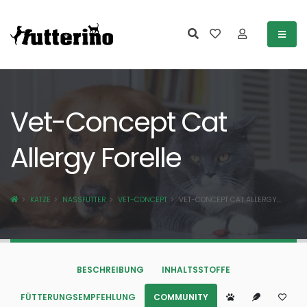
Vet-Concept Cat
Allergy Forelle
KATZE
NASSFUTTER
VET-CONCEPT
VET-CONCEPT CAT ALLERGY...
BESCHREIBUNG
INHALTSSTOFFE
FÜTTERUNGSEMPFEHLUNG
COMMUNITY