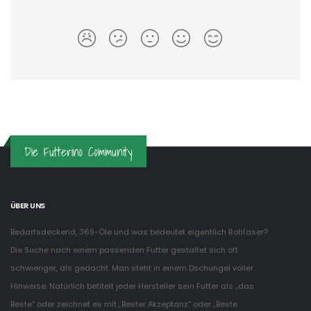
Die Futterino Community
ÜBER UNS
Bedarfsdeckend, 369-Öle und was bedeutet eigentlich Rohfaser?
Die Suche nach einem passenden Futter gestaltet sich oft
schwieriger, als gedacht. Man steht in einem Dschungel voller
Hinweise. Natürlich betitelt jeder Hersteller sein Futter als „das
Beste“ oder zeichnet es mit „Bester Akzeptanz“ oder „Beste