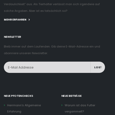
Verdaulichkeit“ aus. Als Tierhalter verlässt man sich irgendwie auf
solche Angaben. Aber ist es tatsächlich so?
MEHR ERFAHREN
NEWSLETTER
Bleib immer auf dem Laufenden. Gib deine E-Mail-Adresse ein und
abonniere unseren Newsletter.
LOS!
NEUE PFOTENCHECKS
NEUE BEITRÄGE
Herrmann's Allgemeine
Warum ist das Futter
Erfahrung
vergammelt?