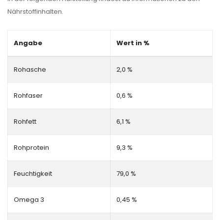
Nährstoffinhalten.
Angabe
Wert in %
Rohasche
2,0 %
Rohfaser
0,6 %
Rohfett
6,1 %
Rohprotein
9,3 %
Feuchtigkeit
79,0 %
Omega 3
0,45 %