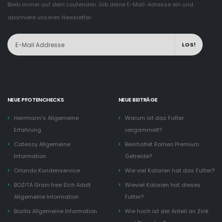
Bleib immer auf dem Laufenden. Gib deine E-Mail-Adresse ein und
abonniere unseren Newsletter.
LOS!
NEUE PFOTENCHECKS
NEUE BEITRÄGE
Herrmann's Allgemeine
Warum ist das Futter
Erfahrung
vergammelt?
Catessy Allgemeine
Beinhaltet Romeo Premium
Information
Getreide?
Orlando Kundenservice
Wie viel Kalorien hat das Futter?
BOZITA Grain free Elch Adult
Wieviel Kalorien hat dieses
Allgemeine Information
Futter?
Bozita Allgemeine Information
Wie hoch ist der Anteil an Zink