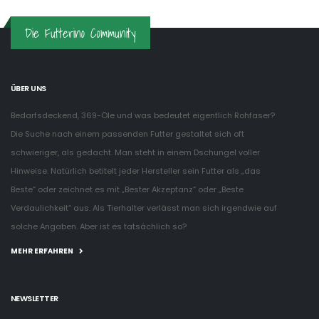
Die Futterino Community
ÜBER UNS
Bedarfsdeckend, 369-Öle und was bedeutet eigentlich Rohfaser?
Die Suche nach einem passenden Futter gestaltet sich oft
schwieriger, als gedacht. Man steht in einem Dschungel voller
Hinweise. Natürlich betitelt jeder Hersteller sein Futter als „das
Beste“ oder zeichnet es mit „Bester Akzeptanz“ oder „Beste
Verdaulichkeit“ aus. Als Tierhalter verlässt man sich irgendwie auf
solche Angaben. Aber ist es tatsächlich so?
MEHR ERFAHREN
NEWSLETTER