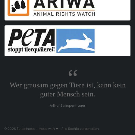
Wer grausam gegen Tiere ist, kann kein
guter Mensch sein.
Arthur Schopenhauer
© 2026 Futterino.de - Made with ❤ - Alle Rechte vorbehalten.